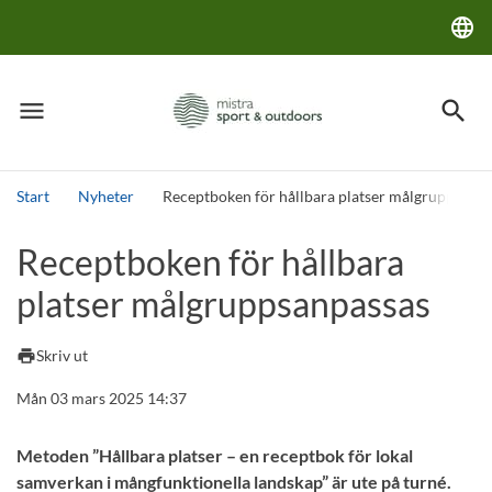
language
Lang
menu
search
Meny
Sök
Start
Nyheter
Receptboken för hållbara platser målgruppsanp
Sök
Receptboken för hållbara
platser målgruppsanpassas
print
Skriv ut
Mån 03 mars 2025 14:37
Metoden ”Hållbara platser – en receptbok för lokal
samverkan i mångfunktionella landskap” är ute på turné.