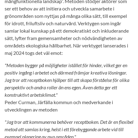
mångfunktionella landskap”. Metoden stödjer aktörer som
ser ett behov av att initiera och utveckla samarbete i
grönområden som nyttjas på många olika sätt, till exempel
för idrott, friluftsliv och naturvård. Verktygen som ingår
samlar lokal kunskap på ett demokratiskt och inkluderande
sätt, lyfter fram gemensamheter och nödvändigheten av
områdets ekologiska hållbarhet. När verktyget lanserades i
maj 2024 togs det väl emot:
"Metoden bygger på möjligheter istället för hinder, vilket ger en
positiv ingång i arbetet och därmed främjar kreativa lösningar.
Jag tror att receptboken hjälper till att skapa förståelse för olika
perspektiv och andra roller än ens egen. Även detta ger ett
konstruktivt arbetsklimat."
Peder Curman, Järfälla kommun och medverkande i
utvecklingen av metoden
"Jag tror att kommunerna behöver receptboken. Det är en flexibel
metod att samlas kring, helst i ett förebyggande arbete vid till
exempel planering av nya områden."